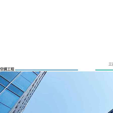
三
空調工程