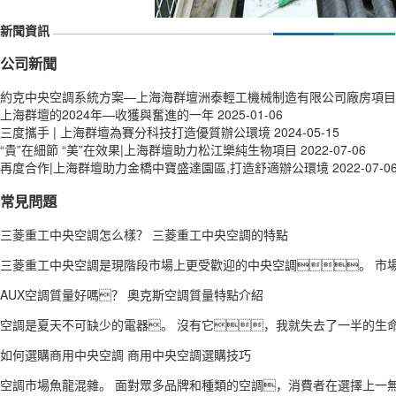
新聞資訊
公司新聞
約克中央空調系統方案—上海海群壇洲泰輕工機械制造有限公司廠房項目
上海群壇的2024年—收獲與奮進的一年
2025-01-06
三度攜手 | 上海群壇為賽分科技打造優質辦公環境
2024-05-15
“貴”在細節 “美”在效果|上海群壇助力松江樂純生物項目
2022-07-06
再度合作|上海群壇助力金橋中寶盛達園區,打造舒適辦公環境
2022-07-0
常見問題
三菱重工中央空調怎么樣？ 三菱重工中央空調的特點
三菱重工中央空調是現階段市場上更受歡迎的中央空調。 市場
AUX空調質量好嗎？ 奧克斯空調質量特點介紹
空調是夏天不可缺少的電器。 沒有它，我就失去了一半的生命
如何選購商用中央空調 商用中央空調選購技巧
空調市場魚龍混雜。 面對眾多品牌和種類的空調，消費者在選擇上一無