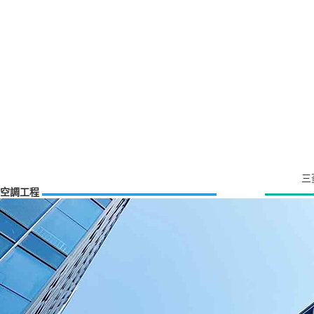
三
空調工程