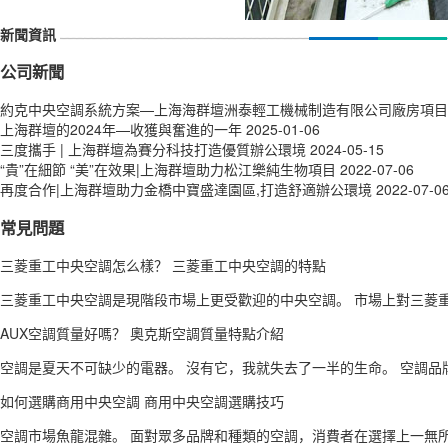
新聞資訊
公司新聞
約克中央空調系統方案—上海海群壇洲泰輕工機械制造有限公司廠房項目
上海群壇的2024年—收獲與奮進的一年
2025-01-06
三度攜手 | 上海群壇為賽分科技打造優質辦公環境
2024-05-15
“貴”在細節 “美”在效果|上海群壇助力松江樂純生物項目
2022-07-06
再度合作|上海群壇助力金橋中寶盛達園區,打造舒適辦公環境
2022-07-0
常見問題
三菱重工中央空調怎么樣？ 三菱重工中央空調的特點
三菱重工中央空調是現階段市場上更受歡迎的中央空調。 市場上對三菱重
AUX空調質量好嗎？ 奧克斯空調質量特點介紹
空調是夏天不可缺少的電器。 沒有它，我就失去了一半的生命。 空調品牌
如何選購商用中央空調 商用中央空調選購技巧
空調市場魚龍混雜。 面對眾多品牌和種類的空調，消費者在選擇上一無所