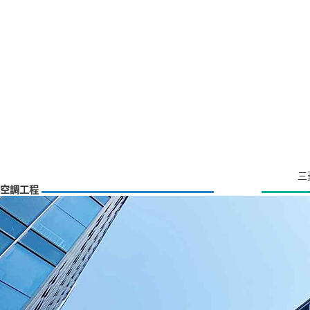
三
空調工程