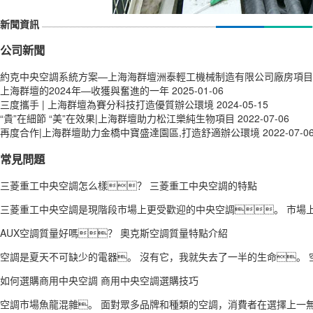
新聞資訊
公司新聞
約克中央空調系統方案—上海海群壇洲泰輕工機械制造有限公司廠房項目
上海群壇的2024年—收獲與奮進的一年
2025-01-06
三度攜手 | 上海群壇為賽分科技打造優質辦公環境
2024-05-15
“貴”在細節 “美”在效果|上海群壇助力松江樂純生物項目
2022-07-06
再度合作|上海群壇助力金橋中寶盛達園區,打造舒適辦公環境
2022-07-0
常見問題
三菱重工中央空調怎么樣？ 三菱重工中央空調的特點
三菱重工中央空調是現階段市場上更受歡迎的中央空調。 市場上
AUX空調質量好嗎？ 奧克斯空調質量特點介紹
空調是夏天不可缺少的電器。 沒有它，我就失去了一半的生命。 空
如何選購商用中央空調 商用中央空調選購技巧
空調市場魚龍混雜。 面對眾多品牌和種類的空調，消費者在選擇上一無