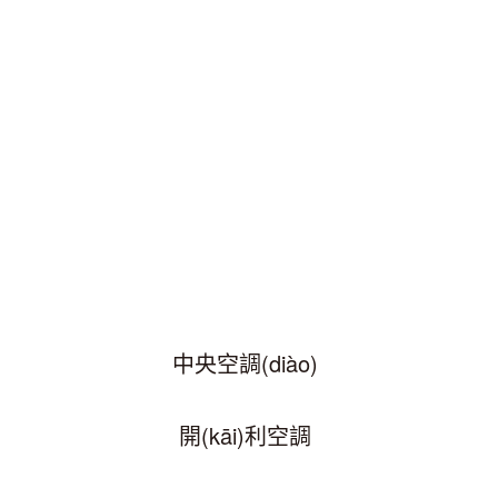
中央空調(diào)
開(kāi)利空調