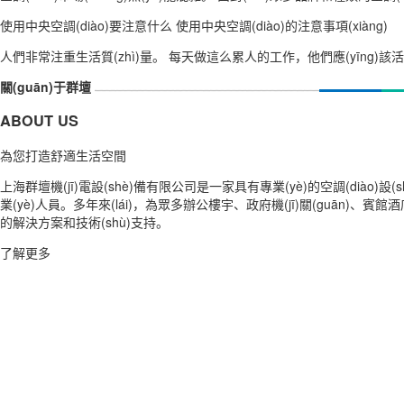
使用中央空調(diào)要注意什么 使用中央空調(diào)的注意事項(xiàng)
人們非常注重生活質(zhì)量。 每天做這么累人的工作，他們應(yīng)該
關(guān)于群壇
ABOUT US
為您打造舒適生活空間
上海群壇機(jī)電設(shè)備有限公司是一家具有專業(yè)的空調(diào)設
業(yè)人員。多年來(lái)，為眾多辦公樓宇、政府機(jī)關(guān)、賓館
的解決方案和技術(shù)支持。
了解更多