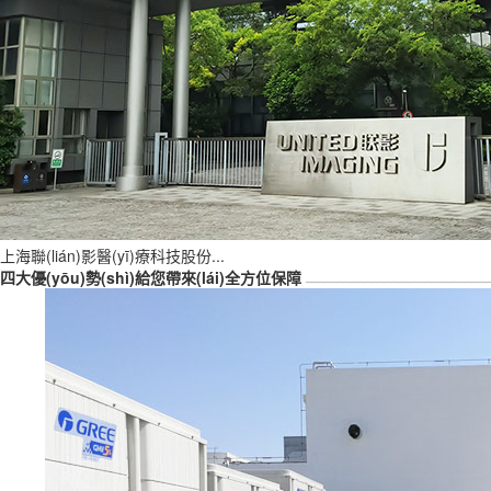
上海聯(lián)影醫(yī)療科技股份...
四大優(yōu)勢(shì)給您帶來(lái)全方位保障