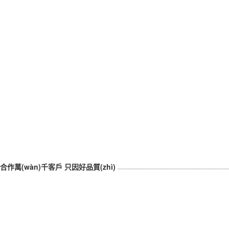
合作萬(wàn)千客戶 只因好品質(zhì)