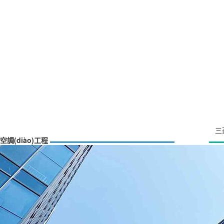
三
空調(diào)工程