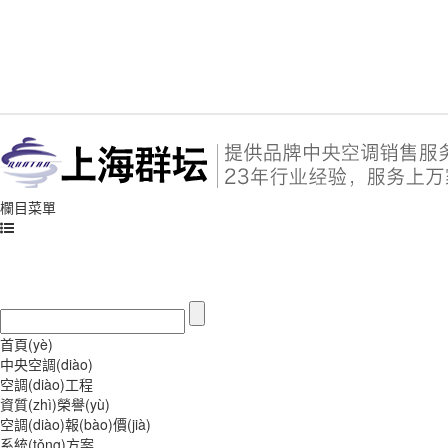
欄目菜單
首頁(yè)
中央空調(diào)
空調(diào)工程
資質(zhì)榮譽(yù)
空調(diào)報(bào)價(jià)
系統(tǒng)方案