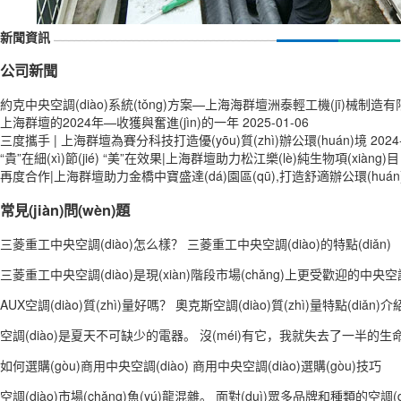
新聞資訊
公司新聞
約克中央空調(diào)系統(tǒng)方案—上海海群壇洲泰輕工機(jī)械制造有限
上海群壇的2024年—收獲與奮進(jìn)的一年
2025-01-06
三度攜手 | 上海群壇為賽分科技打造優(yōu)質(zhì)辦公環(huán)境
2024
“貴”在細(xì)節(jié) “美”在效果|上海群壇助力松江樂(lè)純生物項(xiàng)目
再度合作|上海群壇助力金橋中寶盛達(dá)園區(qū),打造舒適辦公環(huán
常見(jiàn)問(wèn)題
三菱重工中央空調(diào)怎么樣？ 三菱重工中央空調(diào)的特點(diǎn)
三菱重工中央空調(diào)是現(xiàn)階段市場(chǎng)上更受歡迎的中央空調(d
AUX空調(diào)質(zhì)量好嗎？ 奧克斯空調(diào)質(zhì)量特點(diǎn)介
空調(diào)是夏天不可缺少的電器。 沒(méi)有它，我就失去了一半的生命。 空調
如何選購(gòu)商用中央空調(diào) 商用中央空調(diào)選購(gòu)技巧
空調(diào)市場(chǎng)魚(yú)龍混雜。 面對(duì)眾多品牌和種類的空