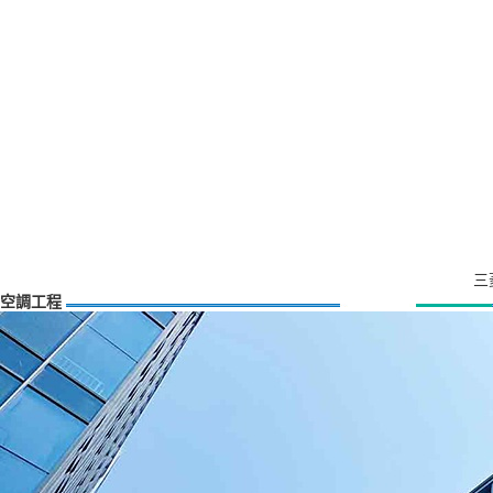
三
空調工程