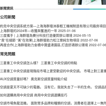
新聞資訊
公司新聞
約克中央空調系統方案—上海海群壇洲泰輕工機械制造有限公司廠房項目
上海群壇的2024年—收獲與奮進的一年
2025-01-06
三度攜手 | 上海群壇為賽分科技打造優質辦公環境
2024-05-15
“貴”在細節 “美”在效果|上海群壇助力松江樂純生物項目
2022-07-06
再度合作|上海群壇助力金橋中寶盛達園區,打造舒適辦公環境
2022-07-0
常見問題
三菱重工中央空調怎么樣？ 三菱重工中央空調的特點
三菱重工中央空調是現階段市場上更受歡迎的中央空調。 市場上對三菱重
AUX空調質量好嗎？ 奧克斯空調質量特點介紹
空調是夏天不可缺少的電器。 沒有它，我就失去了一半的生命。 空調品牌
如何選購商用中央空調 商用中央空調選購技巧
空調市場魚龍混雜。 面對眾多品牌和種類的空調，消費者在選擇上一無所